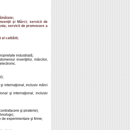
ăinătate;
nvenţii şi Mărci; servicii de
mania; servicii de promovare a
l calitătii;
roprietate industrială;
omeniul invenţiilor, mărcilor,
electronic.
l);
şi internaţional, inclusiv mărci
nal şi internaţional, inclusiv
contrafacere şi piraterie);
ehnologic;
are de experimentare şi firme;