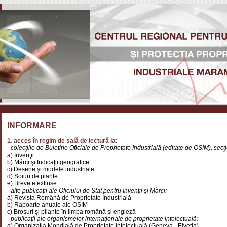
INFORMARE
1. acces în regim de sală de lectură la:
- colecţiile de Buletine Oficiale de Proprietate Industrială (editate de OSIM), secţi
a) Invenţii
b) Mărci şi Indicaţii geografice
c) Desene şi modele industriale
d) Soiuri de plante
e) Brevete extinse
- alte publicaţii ale Oficiului de Stat pentru Invenţii şi Mărci:
a) Revista Română de Proprietate Industrială
b) Rapoarte anuale ale OSIM
c) Broşuri şi pliante în limba română şi engleză
- publicaţii ale organismelor internaţionale de proprietate intelectuală:
a) Organizaţia Mondială de Proprietate Intelectuală (Geneva - Elveţia)