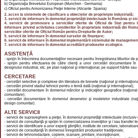
b) Organizaţia Brevetului European (Munchen - Germania)
c) Oficiul pentru Armonizarea Pieţei Interne (Alicante  Spania)
2. acces la sistemele de clasificare a obiectelor de proprietate industrială;
3. servicii de informare în domeniul proprietăţii intelectuale în România şi str
4. servicii de promovare a serviciilor oferite de Oficiul de Stat pentru I
informare privind activitatea consilierilor în proprietate industrială din Ro
serviciilor oferite de Oficiul Român pentru Drepturile de Autor;
5. servicii de informare în domeniul surselor de finanţare;
6. servicii de informare în domeniul implementării sistemului de management a
7. servicii de informare în domeniul acreditării produselor ecologice.
ASISTENŢĂ
- sprijin în întocmirea documentaţiilor necesare pentru înregistrarea titlurilor de p
- sprijin pentru efectuarea de către clienţi a unor cercetări documentare în d
designului industrial, etc. pe plan naţional şi internaţional, pe support hârtie sau 
CERCETARE
- cercetări selective şi complexe din literatura de brevete (naţional şi internaţiona
- cercetări privind stadiul tehnicii pentru o temă dată (naţional şi internaţional);
- cercetări documentare în domeniul mărcilor şi indicaţiilor geografice (naţional 
comunitare);
- cercetări documentare în domeniul desenelor şi modelelor industriale (naţio
design comunitar).
ALTE SERVICII
- servicii de supraveghere a pieţei, în domeniul proprietăţii intelectuale (inclusiv 
- servicii de consultanţă şi sprijin în comercializarea invenţiilor şi / sau transfer t
- servicii de identificare a unor experţi ştiinţifici, institute de cercetare, laborato
- servicii de consultanţă în domeniul înregistrării produselor tradiţionale;
- servicii de tehnoredactare, copiere, scanare, printare, inscripţionare;